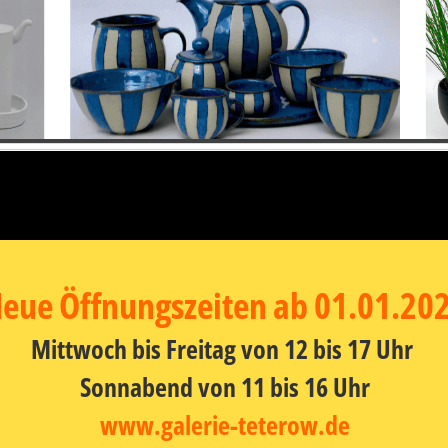
eue Öffnungszeiten ab 01.01.20
Mittwoch bis Freitag von 12 bis 17 Uhr
Sonnabend von 11 bis 16 Uhr
www.galerie-teterow.de