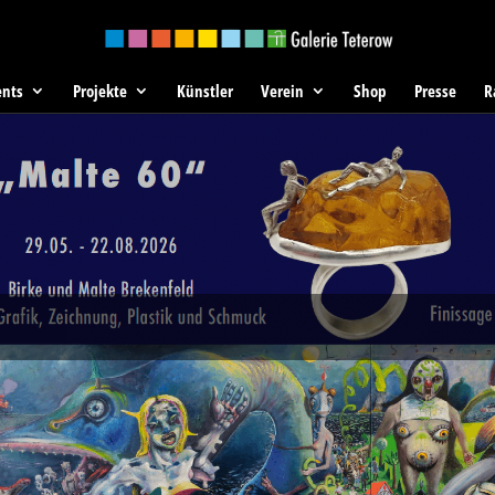
ents
Projekte
Künstler
Verein
Shop
Presse
R
ow
che Kunst